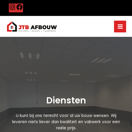
Ga
Instagram
Facebook
naar
de
Main
inhoud
Men
Diensten
U kunt bij ons terecht voor al uw bouw wensen. Wij
leveren niets liever dan kwaliteit en vakwerk voor een
reële prijs.