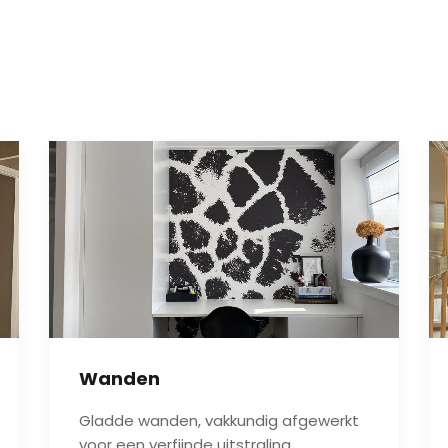
Wanden
Gladde wanden, vakkundig afgewerkt
voor een verfijnde uitstraling.