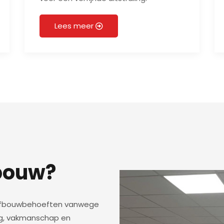
Lees meer
bouw?
w afbouwbehoeften vanwege
ng, vakmanschap en