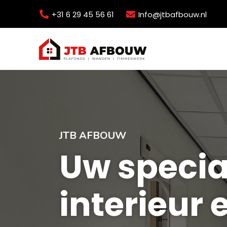
Ga
+31 6 29 45 56 61
Info@jtbafbouw.nl
naar
de
inhoud
JTB AFBOUW
Uw special
interieur